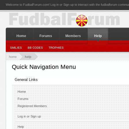
Welcome to FudbalForum.com! Log in or Sign up to interact with the fudbalforum commun
Home
Forums
Members
Help
SMILIES
BB CODES
TROPHIES
home
help
Quick Navigation Menu
General Links
Home
Forums
Registered Members
Log in or Sign up
Help